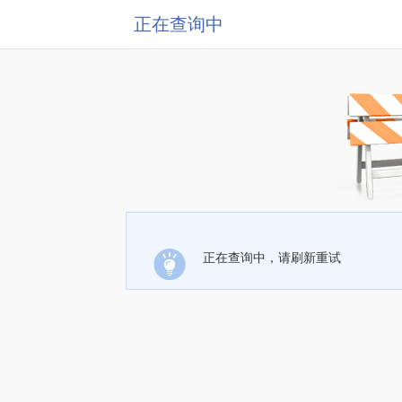
正在查询中
正在查询中，请刷新重试