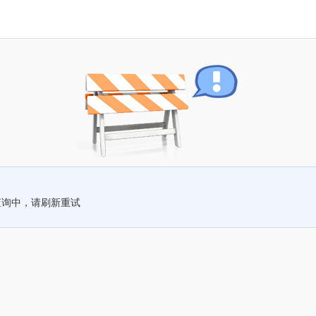
查询中，请刷新重试