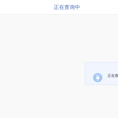
正在查询中
正在